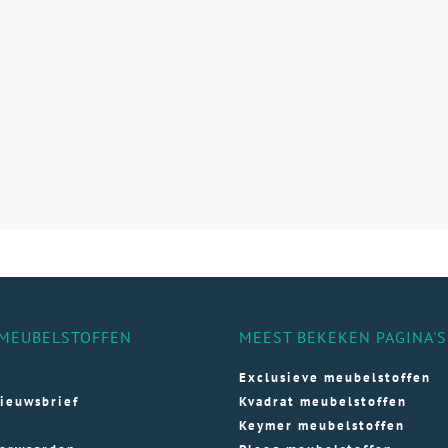
e
e
ozen
den
ductpagina
MEUBELSTOFFEN
MEEST BEKEKEN PAGINA'S
Exclusieve meubelstoffen
ieuwsbrief
Kvadrat meubelstoffen
Keymer meubelstoffen