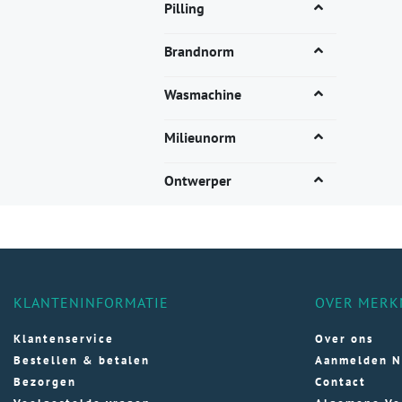
Dez
Pilling
opti
kan
Brandnorm
gek
wor
Wasmachine
op
de
Milieunorm
pro
Ontwerper
KLANTENINFORMATIE
OVER MERK
Klantenservice
Over ons
Bestellen & betalen
Aanmelden N
Bezorgen
Contact