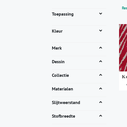
Res
Toepassing
Kleur
Merk
Dessin
Collectie
K
Materialen
Dit
pro
Slijtweerstand
heef
mee
Stofbreedte
vari