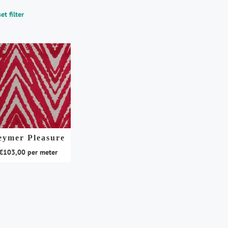
et filter
eymer Pleasure
€
103,00
per meter
duct
t
rdere
aties.