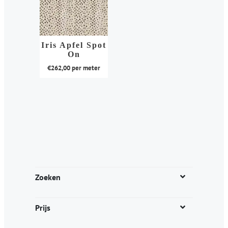
Iris Apfel Spot
On
€
262,00
per meter
Dit
product
heeft
meerdere
variaties.
Deze
optie
kan
Zoeken
gekozen
worden
Prijs
op
de