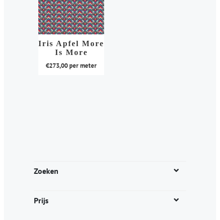
Iris Apfel More
Is More
€
273,00
per meter
Dit
product
heeft
meerdere
variaties.
Deze
optie
kan
Zoeken
gekozen
worden
Prijs
op
de