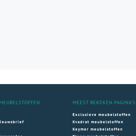
aties.
e
e
ozen
den
ductpagina
MEUBELSTOFFEN
MEEST BEKEKEN PAGINA'S
Exclusieve meubelstoffen
ieuwsbrief
Kvadrat meubelstoffen
Keymer meubelstoffen