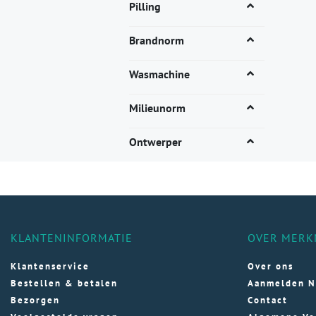
vari
Pilling
Dez
opti
Brandnorm
kan
gek
Wasmachine
wor
op
Milieunorm
de
pro
Ontwerper
KLANTENINFORMATIE
OVER MERK
Klantenservice
Over ons
Bestellen & betalen
Aanmelden N
Bezorgen
Contact