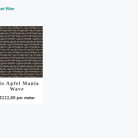
et filter
ris Apfel Mania
Wave
€
222,00
per meter
duct
t
rdere