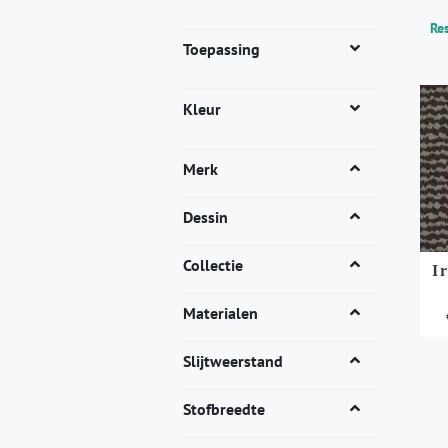
Res
Toepassing
Kleur
Merk
Dessin
Collectie
I
Materialen
Dit
Slijtweerstand
pro
heef
Stofbreedte
mee