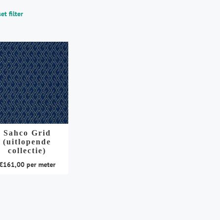
et filter
Sahco Grid
(uitlopende
collectie)
€
161,00
per meter
duct
t
rdere