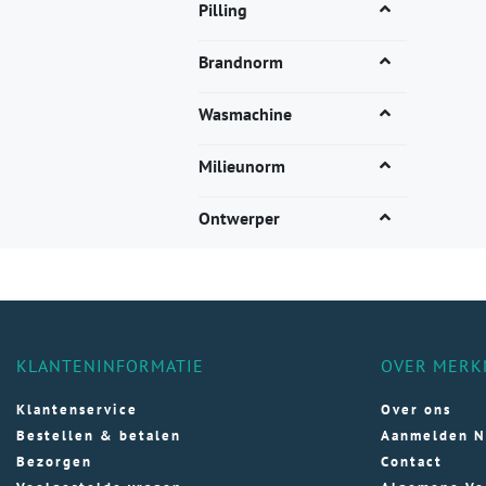
Pilling
vari
Dez
Brandnorm
opti
kan
Wasmachine
gek
wor
Milieunorm
op
de
Ontwerper
pro
KLANTENINFORMATIE
OVER MERK
Klantenservice
Over ons
Bestellen & betalen
Aanmelden N
Bezorgen
Contact