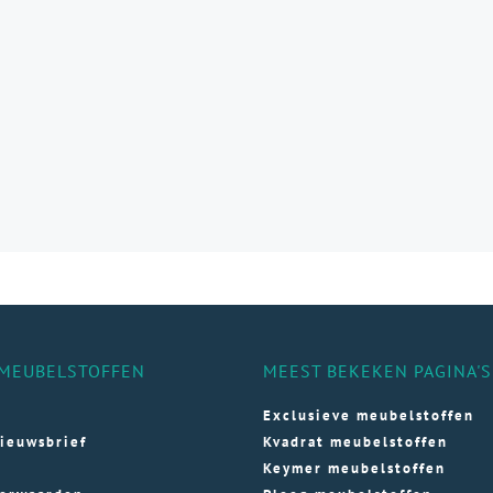
aties.
e
e
ozen
den
ductpagina
MEUBELSTOFFEN
MEEST BEKEKEN PAGINA'S
Exclusieve meubelstoffen
ieuwsbrief
Kvadrat meubelstoffen
Keymer meubelstoffen