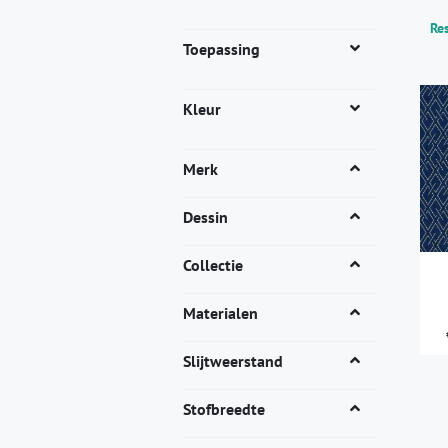
Res
Toepassing
Kleur
Merk
Dessin
Collectie
Materialen
Slijtweerstand
Dit
pro
Stofbreedte
heef
mee