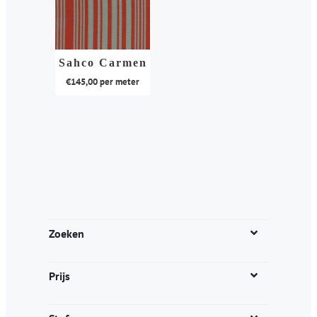
Sahco Carmen
€
145,00
per meter
Dit
product
heeft
meerdere
variaties.
Deze
optie
kan
Zoeken
gekozen
worden
Prijs
op
de
productpagina