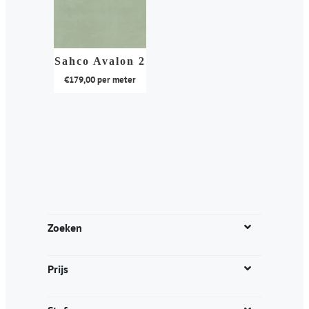
Sahco Avalon 2
€
179,00
per meter
Dit
product
heeft
meerdere
variaties.
Deze
optie
kan
Zoeken
gekozen
worden
Prijs
op
de
productpagina