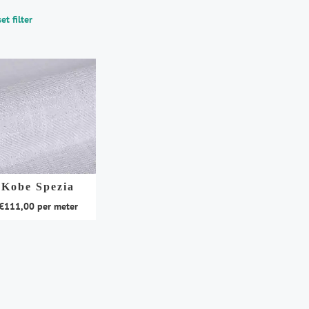
et filter
Kobe Spezia
€
111,00
per meter
duct
t
rdere
aties.