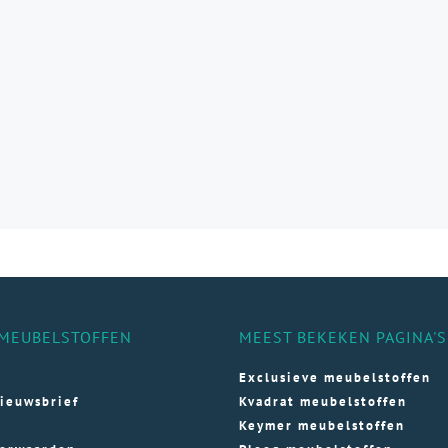
e
e
ozen
den
ductpagina
MEUBELSTOFFEN
MEEST BEKEKEN PAGINA'S
Exclusieve meubelstoffen
ieuwsbrief
Kvadrat meubelstoffen
Keymer meubelstoffen