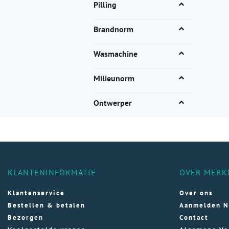
Dez
Pilling
opti
kan
Brandnorm
gek
wor
Wasmachine
op
de
Milieunorm
pro
Ontwerper
KLANTENINFORMATIE
OVER MERK
Klantenservice
Over ons
Bestellen & betalen
Aanmelden N
Bezorgen
Contact