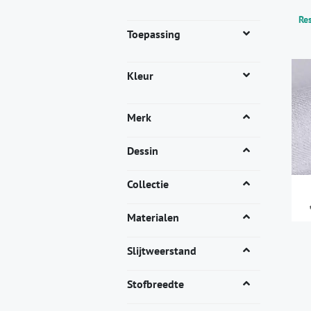
Res
Toepassing
Kleur
Merk
Dessin
Collectie
Materialen
Dit
pro
Slijtweerstand
heef
mee
Stofbreedte
vari