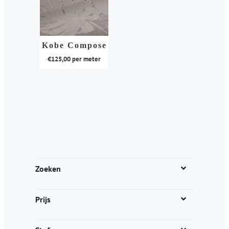
Kobe Compose
€
125,00
per meter
Dit
product
heeft
meerdere
variaties.
Deze
optie
kan
Zoeken
gekozen
worden
Prijs
op
de
productpagina