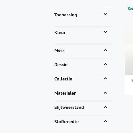
Res
Toepassing
Kleur
Merk
Dessin
Collectie
Materialen
Dit
pro
Slijtweerstand
heef
mee
Stofbreedte
vari