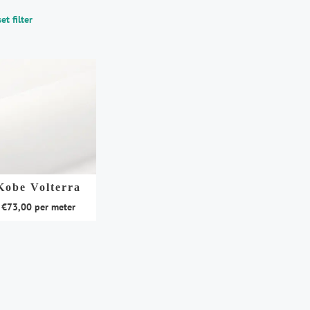
et filter
Kobe Volterra
€
73,00
per meter
duct
t
rdere
aties.