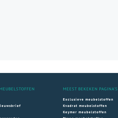
e
e
ozen
den
ductpagina
MEUBELSTOFFEN
MEEST BEKEKEN PAGINA'S
Exclusieve meubelstoffen
ieuwsbrief
Kvadrat meubelstoffen
Keymer meubelstoffen