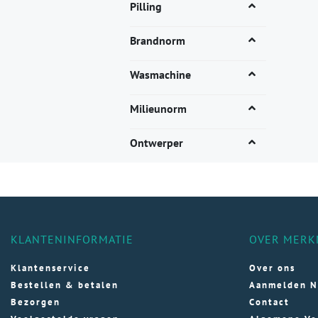
Dez
Pilling
opti
kan
Brandnorm
gek
wor
Wasmachine
op
de
Milieunorm
pro
Ontwerper
KLANTENINFORMATIE
OVER MERK
Klantenservice
Over ons
Bestellen & betalen
Aanmelden N
Bezorgen
Contact