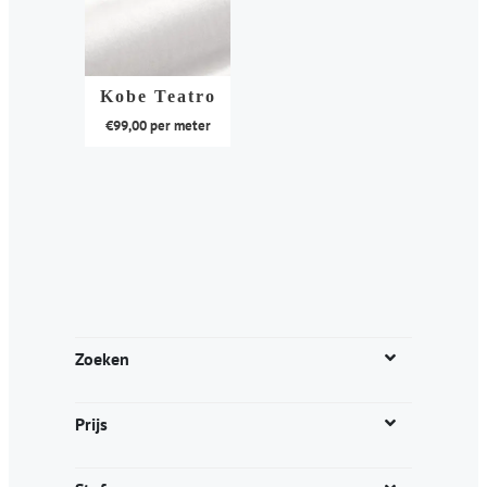
Kobe Teatro
€
99,00
per meter
Dit
product
heeft
meerdere
variaties.
Deze
optie
kan
Zoeken
gekozen
worden
Prijs
op
de
productpagina