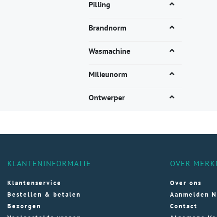
Dez
Pilling
opti
kan
Brandnorm
gek
wor
Wasmachine
op
de
Milieunorm
pro
Ontwerper
KLANTENINFORMATIE
OVER MERK
Klantenservice
Over ons
Bestellen & betalen
Aanmelden N
Bezorgen
Contact