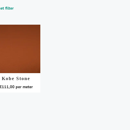
et filter
Kobe Stone
€
111,00
per meter
duct
t
rdere
aties.