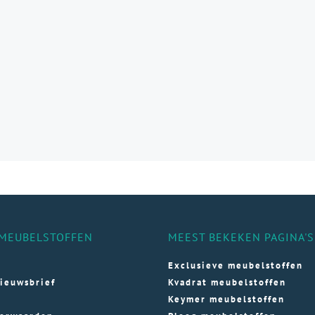
e
e
ozen
den
ductpagina
MEUBELSTOFFEN
MEEST BEKEKEN PAGINA'S
Exclusieve meubelstoffen
ieuwsbrief
Kvadrat meubelstoffen
Keymer meubelstoffen