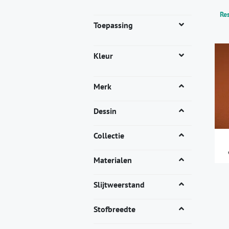
Res
Toepassing
Kleur
Merk
Dessin
Collectie
Materialen
Dit
pro
Slijtweerstand
heef
mee
Stofbreedte
vari