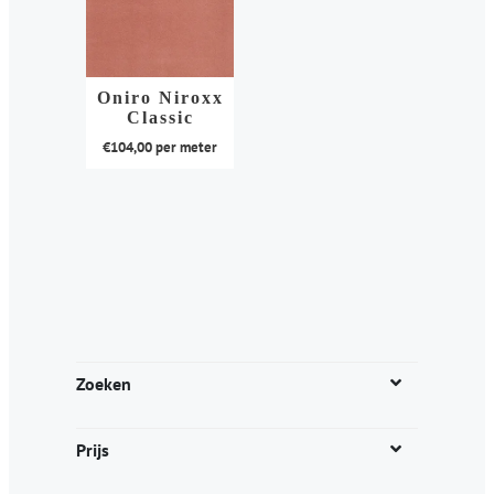
Oniro Niroxx
Classic
€
104,00
per meter
Dit
product
heeft
meerdere
variaties.
Deze
optie
kan
Zoeken
gekozen
worden
Prijs
op
de