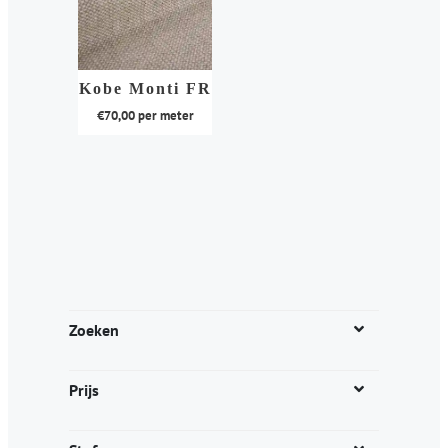
Kobe Monti FR
€
70,00
per meter
Dit
product
heeft
meerdere
variaties.
Deze
optie
kan
Zoeken
gekozen
worden
Prijs
op
de
productpagina