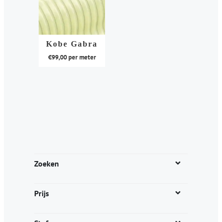
Kobe Gabra
€
99,00
per meter
Dit
product
heeft
meerdere
variaties.
Deze
optie
kan
Zoeken
gekozen
worden
Prijs
op
de
productpagina