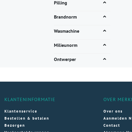
Dez
Pilling
opti
kan
Brandnorm
gek
wor
Wasmachine
op
de
Milieunorm
pro
Ontwerper
KLANTENINFORMATIE
OVER MERK
Klantenservice
Over ons
Bestellen & betalen
Aanmelden N
Bezorgen
Contact