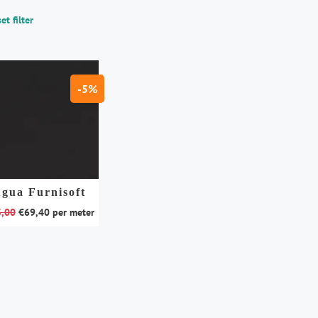
et filter
-5%
gua Furnisoft
3,00
€
69,40
per meter
duct
t
rdere
aties.