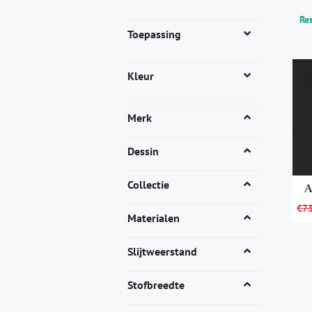
Res
Toepassing
Kleur
Merk
Dessin
Collectie
A
€
7
Materialen
Dit
pro
Slijtweerstand
heef
mee
Stofbreedte
vari