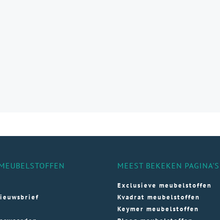
e
e
ozen
den
ductpagina
MEUBELSTOFFEN
MEEST BEKEKEN PAGINA'S
Exclusieve meubelstoffen
ieuwsbrief
Kvadrat meubelstoffen
Keymer meubelstoffen