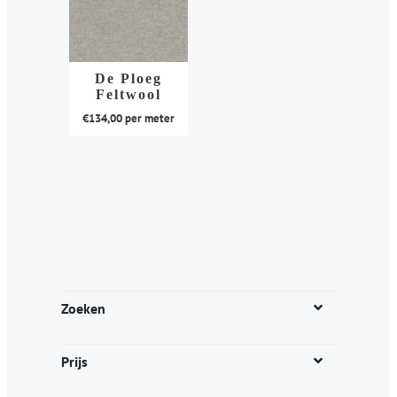
De Ploeg
Feltwool
€
134,00
per meter
Dit
product
heeft
meerdere
variaties.
Deze
optie
kan
Zoeken
gekozen
worden
Prijs
op
de