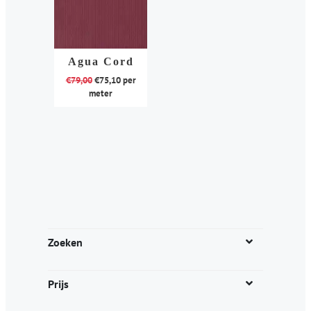
Agua Cord
€
79,00
€
75,10
per
meter
Dit
product
heeft
meerdere
variaties.
Deze
optie
kan
Zoeken
gekozen
worden
Prijs
op
de