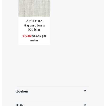
Aristide
Aquaclean
Robin
€
72,00
€
68,40
per
meter
Dit
product
heeft
meerdere
variaties.
Deze
optie
kan
Zoeken
gekozen
worden
Prijs
op