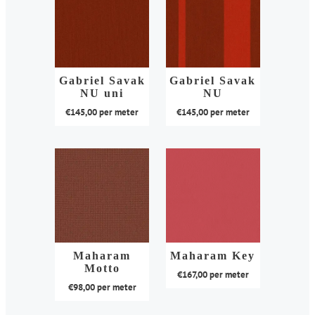
Gabriel Savak
Gabriel Savak
NU uni
NU
€
145,00
per meter
€
145,00
per meter
Dit
Dit
product
product
heeft
heeft
meerdere
meerdere
variaties.
variaties.
Deze
Deze
optie
optie
kan
kan
Maharam
Maharam Key
Motto
gekozen
gekozen
€
167,00
per meter
€
98,00
per meter
worden
worden
Dit
op
op
Dit