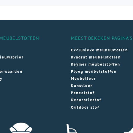
aties.
variaties.
variaties.
e
Deze
Deze
e
optie
optie
kan
kan
ozen
gekozen
gekozen
MEUBELSTOFFEN
MEEST BEKEKEN PAGINA'S
den
worden
worden
op
op
Exclusieve meubelstoffen
de
de
ieuwsbrief
Kvadrat meubelstoffen
ductpagina
productpagina
productpagi
Keymer meubelstoffen
orwaarden
Ploeg meubelstoffen
cy
Meubelleer
Kunstleer
Paneelstof
Decoratiestof
Outdoor stof