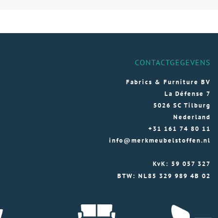
Deze
optie
kan
gekozen
worden
CONTACTGEGEVENS
op
de
Fabrics & Furniture BV
productpagina
La Défense 7
na
5026 SC Tilburg
Nederland
+31 161 74 80 11
info@merkmeubelstoffen.nl
KvK: 59 057 327
BTW: NL85 329 989 4B 02