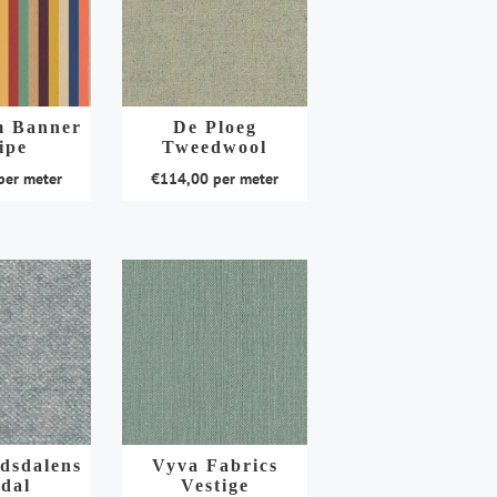
 Banner
De Ploeg
ipe
Tweedwool
er meter
€
114,00
per meter
Dit
product
heeft
meerdere
variaties.
Deze
optie
kan
gekozen
worden
dsdalens
Vyva Fabrics
dal
Vestige
op