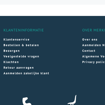
vari
Dez
opti
kan
gek
KLANTENINFORMATIE
OVER MERK
wor
op
Klantenservice
Over ons
de
Bestellen & betalen
Aanmelden N
pro
Bezorgen
Contact
Veelgestelde vragen
Algemene Vo
Klachten
Privacy poli
Retour aanvragen
Aanmelden zakelijke klant