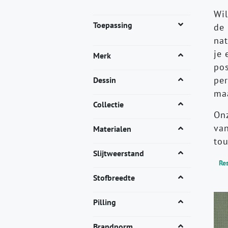
Wil
Toepassing
de 
nat
je 
Merk
pos
per
Dessin
maa
Collectie
Onz
van
Materialen
tou
Slijtweerstand
Res
Stofbreedte
Pilling
Brandnorm