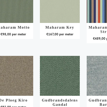
aharam Motto
Maharam Key
Maharam
Str
€
98,00
per meter
€
167,00
per meter
€
489,00
p
Dit
Dit
duct
product
product
t
heeft
heeft
rdere
meerdere
meerdere
aties.
variaties.
variaties.
e
Deze
Deze
e
optie
optie
kan
kan
ozen
gekozen
gekozen
den
worden
worden
De Ploeg Kiro
Gudbrandsdalens
Gudbran
op
Gandal
Bar
op
de
€
92,00
per meter