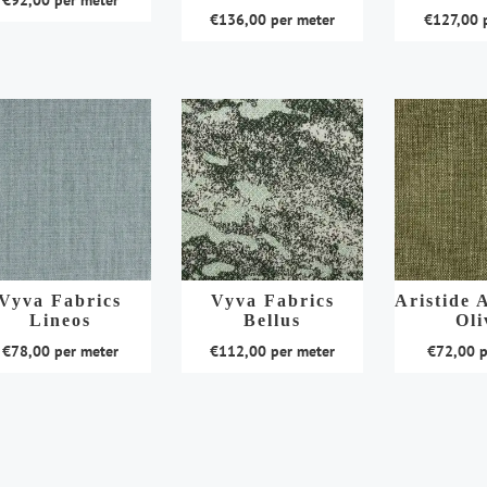
de
€
136,00
per meter
€
127,00
p
ductpagina
productpagina
productpagi
Dit
Dit
duct
product
product
t
heeft
heeft
rdere
meerdere
meerdere
aties.
variaties.
variaties.
e
Deze
Deze
e
optie
optie
kan
kan
ozen
gekozen
gekozen
den
worden
worden
Vyva Fabrics
Vyva Fabrics
Aristide 
Lineos
Bellus
Oli
op
op
de
de
€
78,00
per meter
€
112,00
per meter
€
72,00
p
ductpagina
productpagina
productpagi
Dit
Dit
duct
product
product
t
heeft
heeft
rdere
meerdere
meerdere