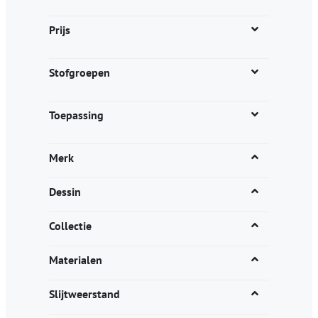
op
worden
de
Prijs
op
productpagina
de
productpagina
Stofgroepen
Toepassing
Merk
Dessin
Collectie
Materialen
Slijtweerstand