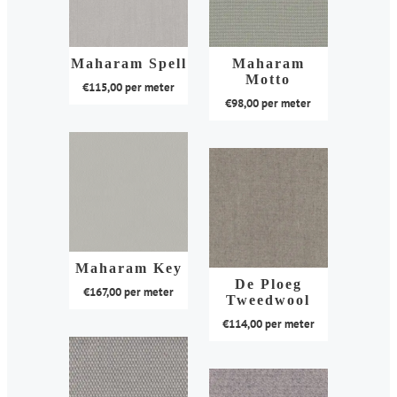
variaties.
variaties.
Deze
Deze
optie
optie
kan
kan
Maharam Spell
Maharam
Motto
gekozen
gekozen
€
115,00
per meter
€
98,00
per meter
worden
worden
Dit
op
op
Dit
product
de
de
product
heeft
productpagina
productpagina
heeft
meerdere
meerdere
variaties.
variaties.
Deze
Deze
optie
optie
kan
Maharam Key
kan
De Ploeg
gekozen
€
167,00
per meter
Tweedwool
gekozen
worden
Dit
€
114,00
per meter
worden
op
product
op
de
Dit
heeft
de
productpagina
product
meerdere
productpagina