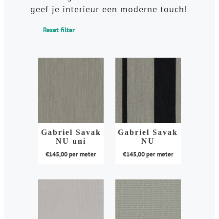
geef je interieur een moderne touch!
Reset filter
Gabriel Savak
Gabriel Savak
NU uni
NU
€
145,00
per meter
€
145,00
per meter
Dit
Dit
product
product
heeft
heeft
meerdere
meerdere