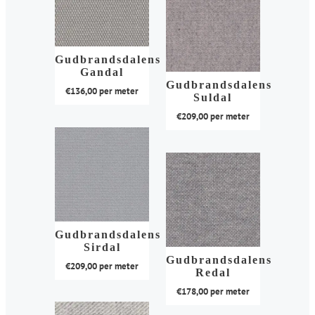
heeft
variaties.
meerdere
Deze
variaties.
optie
Deze
kan
Gudbrandsdalens
optie
Gandal
gekozen
kan
Gudbrandsdalens
€
136,00
per meter
worden
Suldal
gekozen
op
Dit
€
209,00
per meter
worden
de
product
op
Dit
productpagina
heeft
de
product
meerdere
productpagina
heeft
variaties.
meerdere
Deze
variaties.
optie
Deze
kan
Gudbrandsdalens
optie
Sirdal
gekozen
kan
Gudbrandsdalens
€
209,00
per meter
worden
Redal
gekozen
op
Dit
€
178,00
per meter
worden
de
product
op