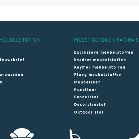
aties.
variaties.
variaties.
e
Deze
Deze
e
optie
optie
kan
kan
ozen
gekozen
gekozen
MEUBELSTOFFEN
MEEST BEKEKEN PAGINA'S
den
worden
worden
op
op
Exclusieve meubelstoffen
de
de
ieuwsbrief
Kvadrat meubelstoffen
ductpagina
productpagina
productpagi
Keymer meubelstoffen
orwaarden
Ploeg meubelstoffen
cy
Meubelleer
Kunstleer
Paneelstof
Decoratiestof
Outdoor stof