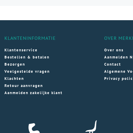
vari
Dez
opti
kan
gek
KLANTENINFORMATIE
OVER MERK
wor
op
Klantenservice
Over ons
de
Bestellen & betalen
Aanmelden N
pro
Bezorgen
Contact
Veelgestelde vragen
Algemene Vo
Klachten
Privacy poli
Retour aanvragen
Aanmelden zakelijke klant