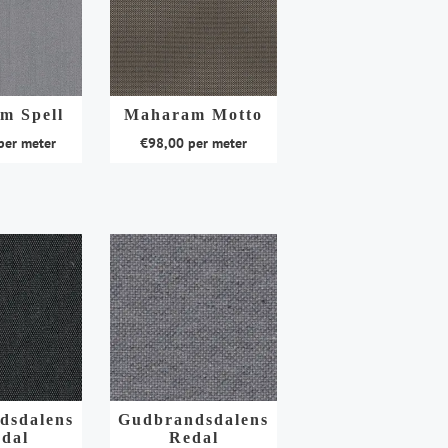
m Spell
Maharam Motto
er meter
€
98,00
per meter
Dit
product
heeft
meerdere
variaties.
Deze
optie
kan
gekozen
worden
dsdalens
Gudbrandsdalens
op
dal
Redal
de