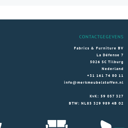
variaties.
Deze
optie
kan
gekozen
CONTACTGEGEVENS
worden
op
Fabrics & Furniture BV
de
La Défense 7
na
productpagina
5026 SC Tilburg
Nederland
+31 161 74 80 11
info@merkmeubelstoffen.nl
KvK: 59 057 327
BTW: NL85 329 989 4B 02