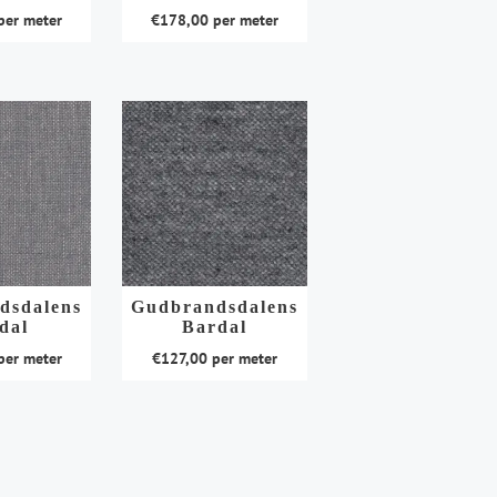
er meter
€
178,00
per meter
na
productpagina
Dit
product
heeft
meerdere
variaties.
Deze
optie
kan
gekozen
worden
dsdalens
Gudbrandsdalens
dal
Bardal
op
de
er meter
€
127,00
per meter
na
productpagina
Dit
product
heeft
meerdere