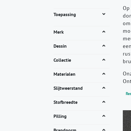
Op 
Toepassing
don
omg
moo
Merk
meu
een
Dessin
rus
Collectie
bru
Onz
Materialen
Ont
Slijtweerstand
Res
Stofbreedte
Pilling
Brandnorm